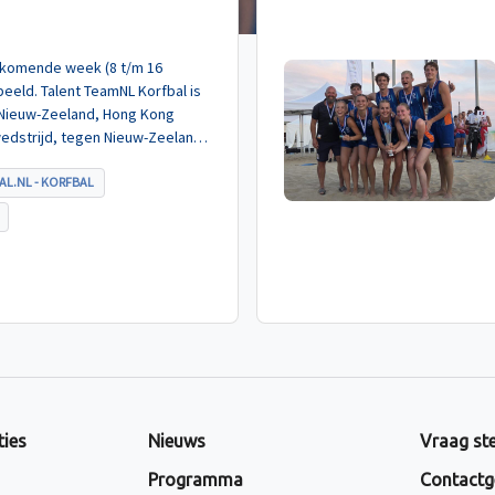
de komende week (8 t/m 16
eeld. Talent TeamNL Korfbal is
 Nieuw-Zeeland, Hong Kong
wedstrijd, tegen Nieuw-Zeeland
met ruime cijfers gewonnen.
AL.NL - KORFBAL
ties
Nieuws
Vraag ste
Programma
Contactg