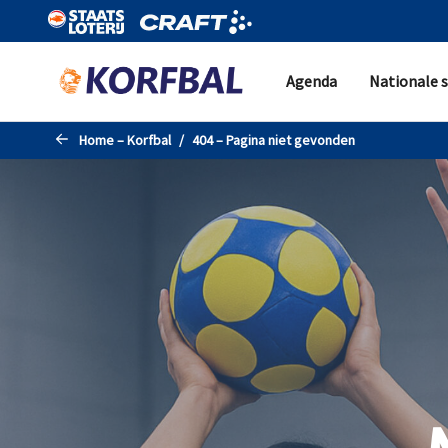
Naar de hoofdinhoud gaan
Agenda
Nationale s
Home – Korfbal
404 – Pagina niet gevonden