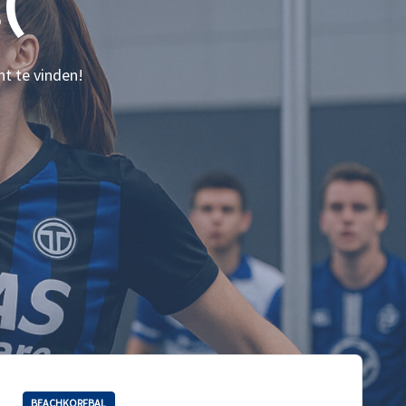
(
nt te vinden!
BEACHKORFBAL