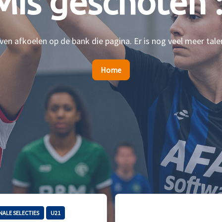
Mis geschoten :
en afkoelen op de bank die pagina. Er is nog veel meer tale
Home
NALE SELECTIES
U21