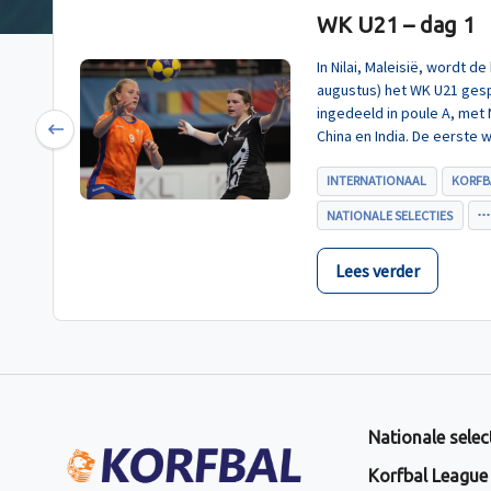
WK U21 – dag 1
In Nilai, Maleisië, wordt 
augustus) het WK U21 gesp
ingedeeld in poule A, met
China en India. De eerste 
Previous
U21, werd zoals verwacht 
INTERNATIONAAL
KORFB
NATIONALE SELECTIES
Lees verder
Nationale selec
Korfbal League