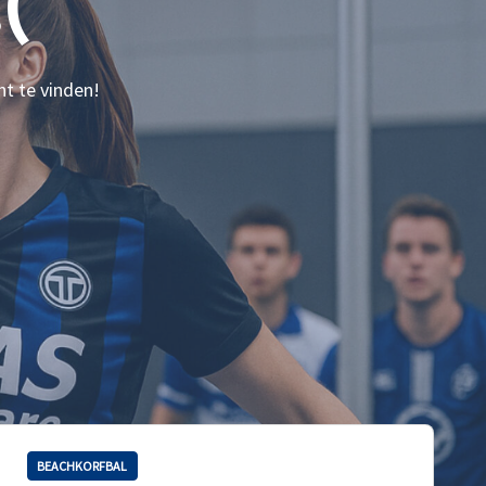
(
nt te vinden!
BEACHKORFBAL