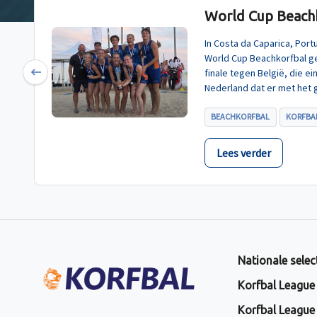
World Cup Beachk
In Costa da Caparica, Por
World Cup Beachkorfbal g
finale tegen België, die e
Previous
Nederland dat er met het 
BEACHKORFBAL
KORFBAL
Lees verder
Nationale selec
Korfbal League
Korfbal League