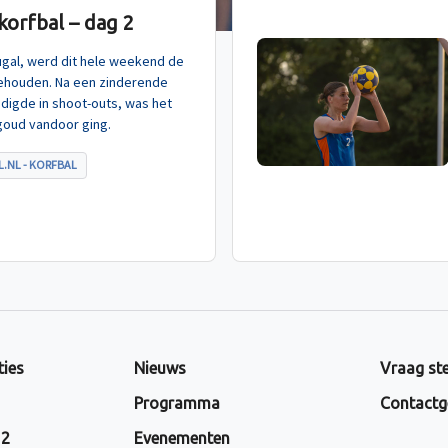
orfbal – dag 2
tugal, werd dit hele weekend de
ehouden. Na een zinderende
indigde in shoot-outs, was het
goud vandoor ging.
.NL - KORFBAL
ties
Nieuws
Vraag ste
Programma
Contactg
 2
Evenementen