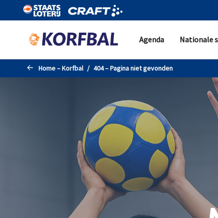
Naar de hoofdinhoud gaan
Agenda
Nationale s
Home – Korfbal
404 – Pagina niet gevonden