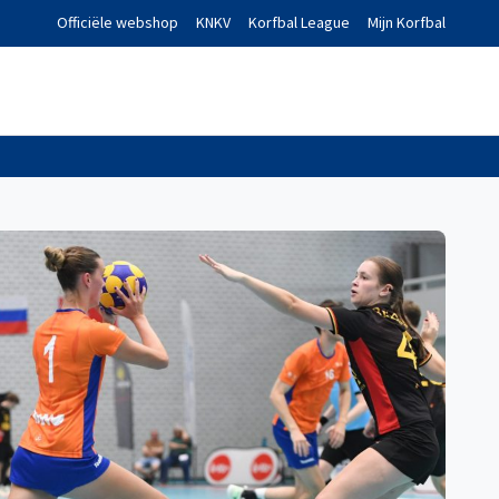
Officiële webshop
KNKV
Korfbal League
Mijn Korfbal