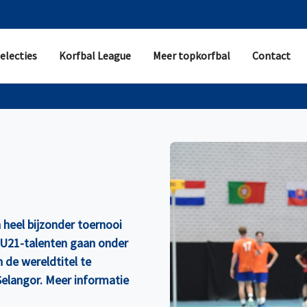
electies
Korfbal League
Meer topkorfbal
Contact
heel bijzonder toernooi
 U21-talenten gaan onder
 de wereldtitel te
Selangor. Meer informatie