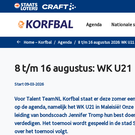
Naar de hoofdinhoud gaan
Agenda
Nationale s
Home – Korfbal
Agenda
8 t/m 16 augustus 2026: WK U21
8 t/m 16 augustus: WK U21
Start 09-03-2026
Voor Talent TeamNL Korfbal staat er deze zomer een 
op de agenda, namelijk het WK U21 in Maleisië! Onze
leiding van bondscoach Jennifer Tromp hun best doen
verdedigen. Het toernooi wordt gespeeld in de stad 
over het toernooi volgt.