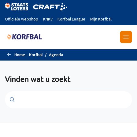
Naar de hoofdinhoud gaan
Officiële webshop
KNKV
Korfbal League
Mijn Korfbal
Home – Korfbal
Agenda
Vinden wat u zoekt