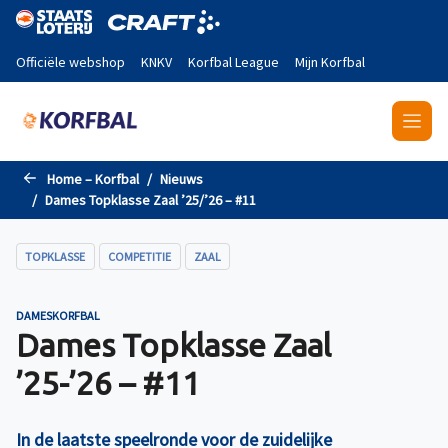
Naar de hoofdinhoud gaan
Officiële webshop
KNKV
Korfbal League
Mijn Korfbal
Home – Korfbal
Nieuws
Dames Topklasse Zaal ’25/’26 – #11
TOPKLASSE
COMPETITIE
ZAAL
DAMESKORFBAL
Dames Topklasse Zaal
’25-’26 – #11
In de laatste speelronde voor de zuidelijke