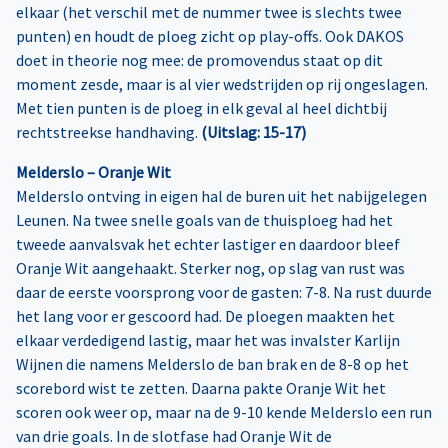
elkaar (het verschil met de nummer twee is slechts twee
punten) en houdt de ploeg zicht op play-offs. Ook DAKOS
doet in theorie nog mee: de promovendus staat op dit
moment zesde, maar is al vier wedstrijden op rij ongeslagen.
Met tien punten is de ploeg in elk geval al heel dichtbij
rechtstreekse handhaving.
(Uitslag: 15-17)
Melderslo – Oranje Wit
Melderslo ontving in eigen hal de buren uit het nabijgelegen
Leunen. Na twee snelle goals van de thuisploeg had het
tweede aanvalsvak het echter lastiger en daardoor bleef
Oranje Wit aangehaakt. Sterker nog, op slag van rust was
daar de eerste voorsprong voor de gasten: 7-8. Na rust duurde
het lang voor er gescoord had. De ploegen maakten het
elkaar verdedigend lastig, maar het was invalster Karlijn
Wijnen die namens Melderslo de ban brak en de 8-8 op het
scorebord wist te zetten. Daarna pakte Oranje Wit het
scoren ook weer op, maar na de 9-10 kende Melderslo een run
van drie goals. In de slotfase had Oranje Wit de