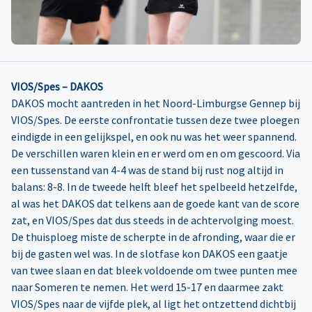
VIOS/Spes – DAKOS
DAKOS mocht aantreden in het Noord-Limburgse Gennep bij
VIOS/Spes. De eerste confrontatie tussen deze twee ploegen
eindigde in een gelijkspel, en ook nu was het weer spannend.
De verschillen waren klein en er werd om en om gescoord. Via
een tussenstand van 4-4 was de stand bij rust nog altijd in
balans: 8-8. In de tweede helft bleef het spelbeeld hetzelfde,
al was het DAKOS dat telkens aan de goede kant van de score
zat, en VIOS/Spes dat dus steeds in de achtervolging moest.
De thuisploeg miste de scherpte in de afronding, waar die er
bij de gasten wel was. In de slotfase kon DAKOS een gaatje
van twee slaan en dat bleek voldoende om twee punten mee
naar Someren te nemen. Het werd 15-17 en daarmee zakt
VIOS/Spes naar de vijfde plek, al ligt het ontzettend dichtbij