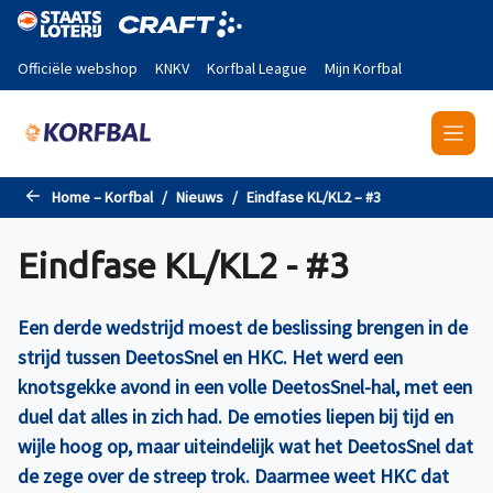
Naar de hoofdinhoud gaan
Officiële webshop
KNKV
Korfbal League
Mijn Korfbal
Home – Korfbal
Nieuws
Eindfase KL/KL2 – #3
Eindfase KL/KL2 - #3
Een derde wedstrijd moest de beslissing brengen in de
strijd tussen DeetosSnel en HKC. Het werd een
knotsgekke avond in een volle DeetosSnel-hal, met een
duel dat alles in zich had. De emoties liepen bij tijd en
wijle hoog op, maar uiteindelijk wat het DeetosSnel dat
de zege over de streep trok. Daarmee weet HKC dat