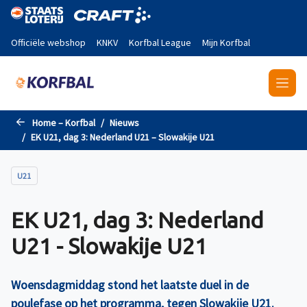
Naar de hoofdinhoud gaan
Officiële webshop
KNKV
Korfbal League
Mijn Korfbal
Home – Korfbal
Nieuws
EK U21, dag 3: Nederland U21 – Slowakije U21
U21
EK U21, dag 3: Nederland
U21 - Slowakije U21
Woensdagmiddag stond het laatste duel in de
poulefase op het programma, tegen Slowakije U21.