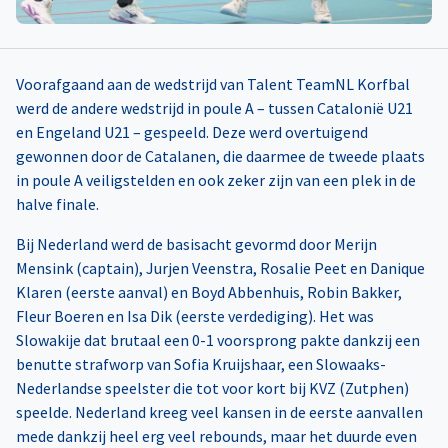
Voorafgaand aan de wedstrijd van Talent TeamNL Korfbal
werd de andere wedstrijd in poule A – tussen Catalonië U21
en Engeland U21 – gespeeld. Deze werd overtuigend
gewonnen door de Catalanen, die daarmee de tweede plaats
in poule A veiligstelden en ook zeker zijn van een plek in de
halve finale.
Bij Nederland werd de basisacht gevormd door Merijn
Mensink (captain), Jurjen Veenstra, Rosalie Peet en Danique
Klaren (eerste aanval) en Boyd Abbenhuis, Robin Bakker,
Fleur Boeren en Isa Dik (eerste verdediging). Het was
Slowakije dat brutaal een 0-1 voorsprong pakte dankzij een
benutte strafworp van Sofia Kruijshaar, een Slowaaks-
Nederlandse speelster die tot voor kort bij KVZ (Zutphen)
speelde. Nederland kreeg veel kansen in de eerste aanvallen
mede dankzij heel erg veel rebounds, maar het duurde even