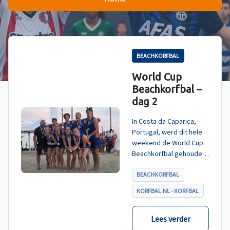
BEACHKORFBAL
World Cup
Beachkorfbal –
dag 2
In Costa da Caparica,
Portugal, werd dit hele
weekend de World Cup
Beachkorfbal gehouden.
Na een zinderende finale
tegen België, die
BEACHKORFBAL
eindigde in shoot-outs,
KORFBAL.NL - KORFBAL
was het Nederland dat
er met het goud vandoor
ging.
Lees verder