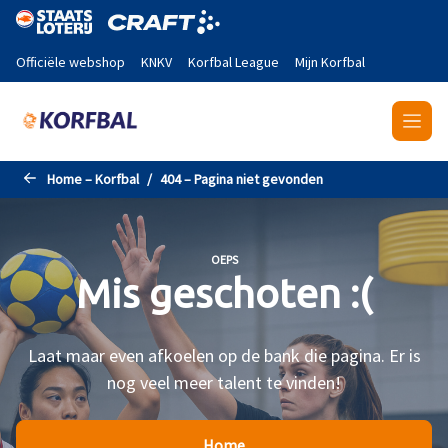
Naar de hoofdinhoud gaan
Officiële webshop
KNKV
Korfbal League
Mijn Korfbal
Home – Korfbal
404 – Pagina niet gevonden
OEPS
Mis geschoten :(
Laat maar even afkoelen op de bank die pagina. Er is
nog veel meer talent te vinden!
Home