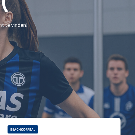
(
nt te vinden!
BEACHKORFBAL