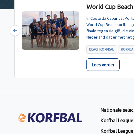
World Cup Beachk
In Costa da Caparica, Por
World Cup Beachkorfbal g
finale tegen België, die e
Previous
Nederland dat er met het 
BEACHKORFBAL
KORFBAL
Lees verder
Nationale selec
Korfbal League
Korfbal League