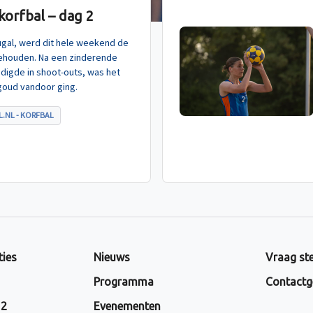
orfbal – dag 2
tugal, werd dit hele weekend de
ehouden. Na een zinderende
indigde in shoot-outs, was het
goud vandoor ging.
.NL - KORFBAL
ties
Nieuws
Vraag ste
Programma
Contactg
 2
Evenementen