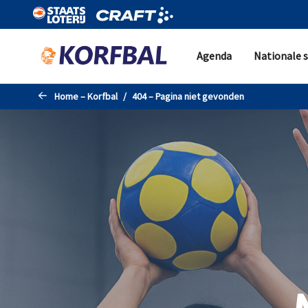
Naar de hoofdinhoud gaan
Agenda
Nationale s
Home – Korfbal
404 – Pagina niet gevonden