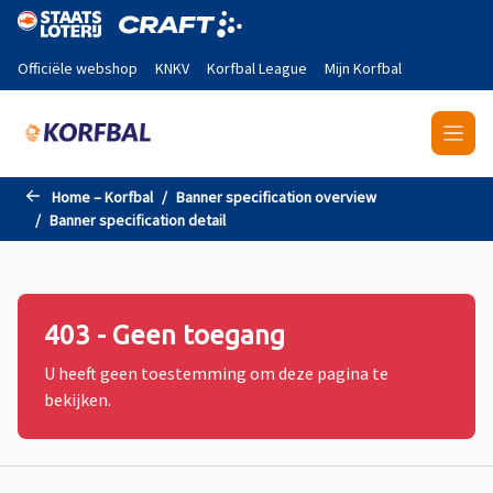
Naar de hoofdinhoud gaan
Officiële webshop
KNKV
Korfbal League
Mijn Korfbal
Home – Korfbal
Banner specification overview
Banner specification detail
403 - Geen toegang
U heeft geen toestemming om deze pagina te
bekijken.