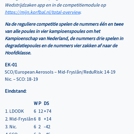
Wedstrijdzaken app en in de competitiemodule op
https://mijn.korfbal.nl/total-overview
.
Na de reguliere competitie spelen de nummers één en twee
van alle poules in vier kampioenspoules om het
Kampioenschap van Nederland, de nummers drie spelen in
degradatiepoules en de nummers vier zakken af naar de
Hoofdklasse.
EK-01
SCO/European Aerosols – Mid-Fryslân/ReduRisk: 14-19
Nic. – SCO: 18-19
Eindstand:
W
P
DS
1. LDODK
6
12
+74
2. Mid-Fryslân
6
8
+14
3. Nic.
6
2
-42