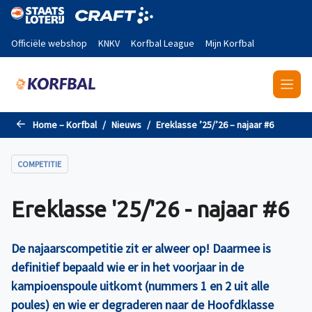
Naar de hoofdinhoud gaan
Officiële webshop
KNKV
Korfbal League
Mijn Korfbal
Home – Korfbal
Nieuws
Ereklasse ’25/’26 – najaar #6
COMPETITIE
Ereklasse '25/'26 - najaar #6
De najaarscompetitie zit er alweer op! Daarmee is
definitief bepaald wie er in het voorjaar in de
kampioenspoule uitkomt (nummers 1 en 2 uit alle
poules) en wie er degraderen naar de Hoofdklasse