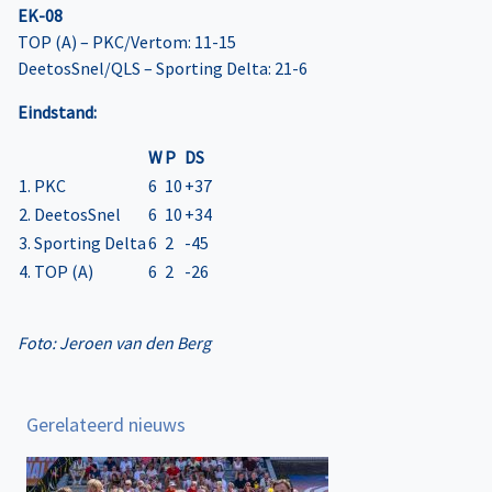
EK-08
TOP (A) – PKC/Vertom: 11-15
DeetosSnel/QLS – Sporting Delta: 21-6
Eindstand:
W
P
DS
1. PKC
6
10
+37
2. DeetosSnel
6
10
+34
3. Sporting Delta
6
2
-45
4. TOP (A)
6
2
-26
Foto: Jeroen van den Berg
Gerelateerd nieuws