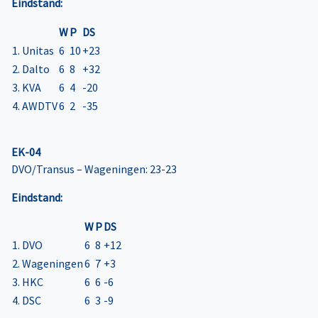
Eindstand:
W
P
DS
1. Unitas
6
10
+23
2. Dalto
6
8
+32
3. KVA
6
4
-20
4. AWDTV
6
2
-35
EK-04
DVO/Transus – Wageningen: 23-23
Eindstand:
W
P
DS
1. DVO
6
8
+12
2. Wageningen
6
7
+3
3. HKC
6
6
-6
4. DSC
6
3
-9