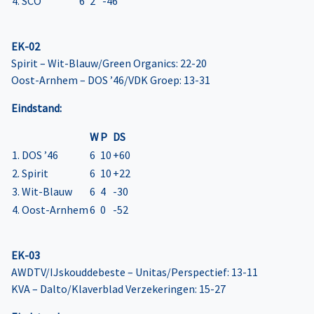
4. SCO
6
2
-46
EK-02
Spirit – Wit-Blauw/Green Organics: 22-20
Oost-Arnhem – DOS ’46/VDK Groep: 13-31
Eindstand:
W
P
DS
1. DOS ’46
6
10
+60
2. Spirit
6
10
+22
3. Wit-Blauw
6
4
-30
4. Oost-Arnhem
6
0
-52
EK-03
AWDTV/IJskouddebeste – Unitas/Perspectief: 13-11
KVA – Dalto/Klaverblad Verzekeringen: 15-27