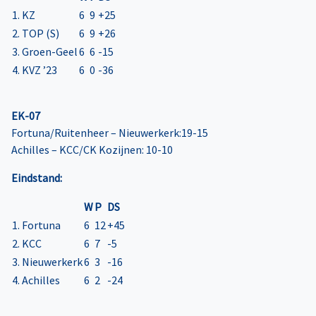
1. KZ
6
9
+25
2. TOP (S)
6
9
+26
3. Groen-Geel
6
6
-15
4. KVZ ’23
6
0
-36
EK-07
Fortuna/Ruitenheer – Nieuwerkerk:19-15
Achilles – KCC/CK Kozijnen: 10-10
Eindstand:
W
P
DS
1. Fortuna
6
12
+45
2. KCC
6
7
-5
3. Nieuwerkerk
6
3
-16
4. Achilles
6
2
-24