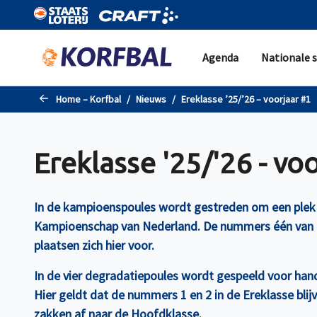
Naar de hoofdinhoud gaan
Agenda
Nationale s
Home – Korfbal
Nieuws
Ereklasse ’25/’26 – voorjaar #1
Ereklasse '25/'26 - vo
In de kampioenspoules wordt gestreden om een plek i
Kampioenschap van Nederland. De nummers één van 
plaatsen zich hier voor.
In de vier degradatiepoules wordt gespeeld voor hand
Hier geldt dat de nummers 1 en 2 in de Ereklasse bli
zakken af naar de Hoofdklasse.