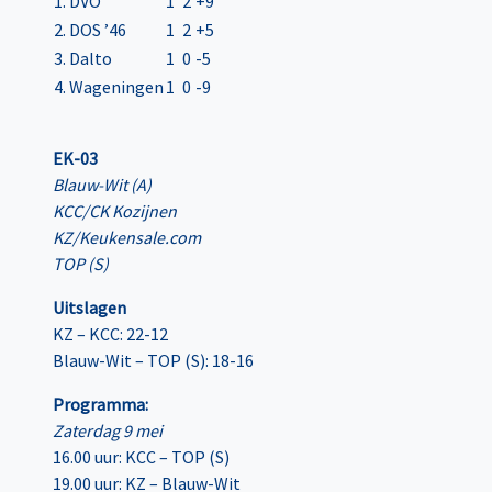
1. DVO
1
2
+9
2. DOS ’46
1
2
+5
3. Dalto
1
0
-5
4. Wageningen
1
0
-9
EK-03
Blauw-Wit (A)
KCC/CK Kozijnen
KZ/Keukensale.com
TOP (S)
Uitslagen
KZ – KCC: 22-12
Blauw-Wit – TOP (S): 18-16
Programma:
Zaterdag 9 mei
16.00 uur: KCC – TOP (S)
19.00 uur: KZ – Blauw-Wit