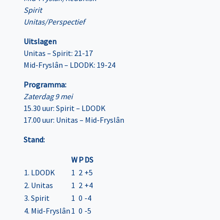
Spirit
Unitas/Perspectief
Uitslagen
Unitas – Spirit: 21-17
Mid-Fryslân – LDODK: 19-24
Programma:
Zaterdag 9 mei
15.30 uur: Spirit – LDODK
17.00 uur: Unitas – Mid-Fryslân
Stand:
W
P
DS
1. LDODK
1
2
+5
2. Unitas
1
2
+4
3. Spirit
1
0
-4
4. Mid-Fryslân
1
0
-5