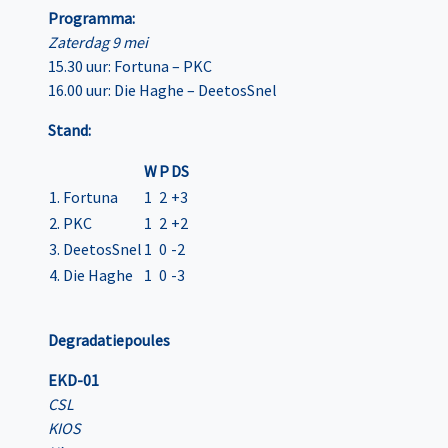
Programma:
Zaterdag 9 mei
15.30 uur: Fortuna – PKC
16.00 uur: Die Haghe – DeetosSnel
Stand:
W
P
DS
1. Fortuna
1
2
+3
2. PKC
1
2
+2
3. DeetosSnel
1
0
-2
4. Die Haghe
1
0
-3
Degradatiepoules
EKD-01
CSL
KIOS