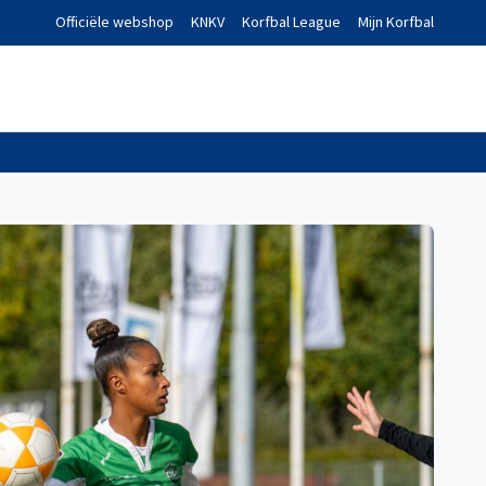
Officiële webshop
KNKV
Korfbal League
Mijn Korfbal