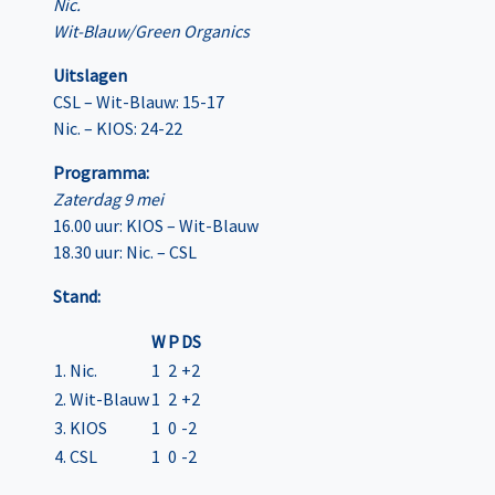
Nic.
Wit-Blauw/Green Organics
Uitslagen
CSL – Wit-Blauw: 15-17
Nic. – KIOS: 24-22
Programma:
Zaterdag 9 mei
16.00 uur: KIOS – Wit-Blauw
18.30 uur: Nic. – CSL
Stand:
W
P
DS
1. Nic.
1
2
+2
2. Wit-Blauw
1
2
+2
3. KIOS
1
0
-2
4. CSL
1
0
-2