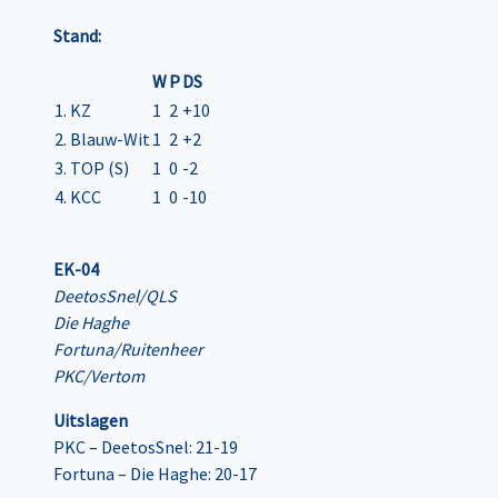
Stand:
W
P
DS
1. KZ
1
2
+10
2. Blauw-Wit
1
2
+2
3. TOP (S)
1
0
-2
4. KCC
1
0
-10
EK-04
DeetosSnel/QLS
Die Haghe
Fortuna/Ruitenheer
PKC/Vertom
Uitslagen
PKC – DeetosSnel: 21-19
Fortuna – Die Haghe: 20-17