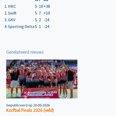
1. HKC
5
10
+38
2. Swift
5
7
+10
3. GKV
5
2
-24
4. Sporting Delta
5
1
-24
Gerelateerd nieuws
Gepubliceerd op 20-06-2026
Korfbal Finals 2026 (veld)