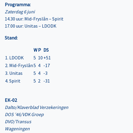
Programma:
Zaterdag 6 juni
14.30 uur: Mid-Fryslân – Spirit
17.00 uur: Unitas – LDODK
Stand:
W
P
DS
1. LDODK
5
10
+51
2. Mid-Fryslân
5
4
-17
3. Unitas
5
4
-3
4. Spirit
5
2
-31
EK-02
Dalto/Klaverblad Verzekeringen
DOS ’46/VDK Groep
DVO/Transus
Wageningen