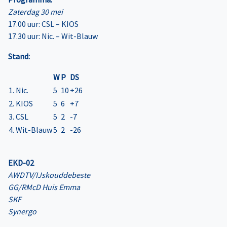
Zaterdag 30 mei
17.00 uur: CSL – KIOS
17.30 uur: Nic. – Wit-Blauw
Stand:
W
P
DS
1. Nic.
5
10
+26
2. KIOS
5
6
+7
3. CSL
5
2
-7
4. Wit-Blauw
5
2
-26
EKD-02
AWDTV/IJskouddebeste
GG/RMcD Huis Emma
SKF
Synergo