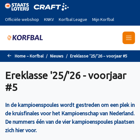
Naar de hoofdinhoud gaan
Officiële webshop
KNKV
Korfbal League
Mijn Korfbal
Home – Korfbal
Nieuws
Ereklasse ’25/’26 – voorjaar #5
Ereklasse '25/'26 - voorjaar
#5
In de kampioenspoules wordt gestreden om een plek in
de kruisfinales voor het Kampioenschap van Nederland.
De nummers één van de vier kampioenspoules plaatsen
zich hier voor.