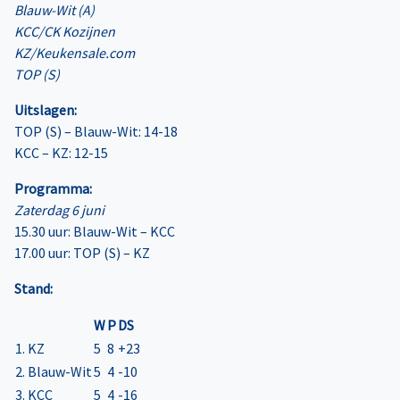
Blauw-Wit (A)
KCC/CK Kozijnen
KZ/Keukensale.com
TOP (S)
Uitslagen:
TOP (S) – Blauw-Wit: 14-18
KCC – KZ: 12-15
Programma:
Zaterdag 6 juni
15.30 uur: Blauw-Wit – KCC
17.00 uur: TOP (S) – KZ
Stand:
W
P
DS
1. KZ
5
8
+23
2. Blauw-Wit
5
4
-10
3. KCC
5
4
-16