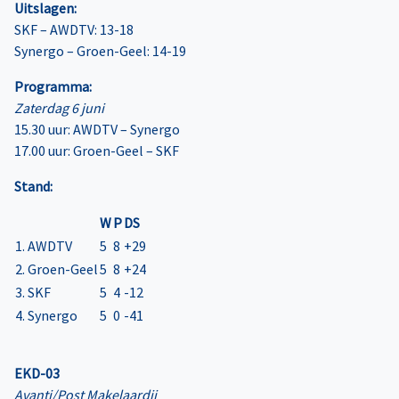
Uitslagen:
SKF – AWDTV: 13-18
Synergo – Groen-Geel: 14-19
Programma:
Zaterdag 6 juni
15.30 uur: AWDTV – Synergo
17.00 uur: Groen-Geel – SKF
Stand:
W
P
DS
1. AWDTV
5
8
+29
2. Groen-Geel
5
8
+24
3. SKF
5
4
-12
4. Synergo
5
0
-41
EKD-03
Avanti/Post Makelaardij