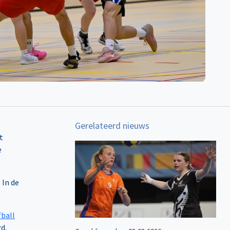
Gerelateerd nieuws
t
e
 In de
fball
d.