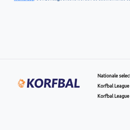
Nationale selec
Korfbal League
Korfbal League