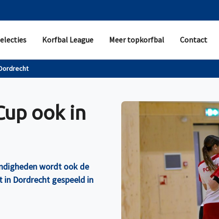
electies
Korfbal League
Meer topkorfbal
Contact
 Dordrecht
Cup ook in
ndigheden wordt ook de
t in Dordrecht gespeeld in