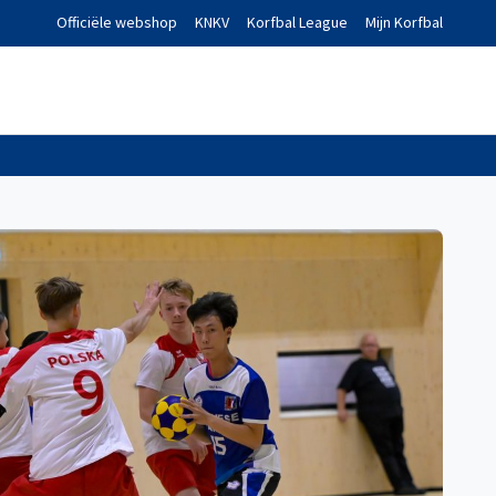
Officiële webshop
KNKV
Korfbal League
Mijn Korfbal