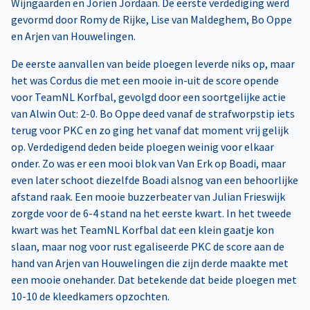
Wijngaarden en Jorien Jordaan. De eerste verdediging werd
gevormd door Romy de Rijke, Lise van Maldeghem, Bo Oppe
en Arjen van Houwelingen.
De eerste aanvallen van beide ploegen leverde niks op, maar
het was Cordus die met een mooie in-uit de score opende
voor TeamNL Korfbal, gevolgd door een soortgelijke actie
van Alwin Out: 2-0. Bo Oppe deed vanaf de strafworpstip iets
terug voor PKC en zo ging het vanaf dat moment vrij gelijk
op. Verdedigend deden beide ploegen weinig voor elkaar
onder. Zo was er een mooi blok van Van Erk op Boadi, maar
even later schoot diezelfde Boadi alsnog van een behoorlijke
afstand raak. Een mooie buzzerbeater van Julian Frieswijk
zorgde voor de 6-4 stand na het eerste kwart. In het tweede
kwart was het TeamNL Korfbal dat een klein gaatje kon
slaan, maar nog voor rust egaliseerde PKC de score aan de
hand van Arjen van Houwelingen die zijn derde maakte met
een mooie onehander. Dat betekende dat beide ploegen met
10-10 de kleedkamers opzochten.