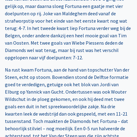
gelijk op, maar daarna sloeg Fortuna een gaatje met vier
doelpunten op rij. Joke van Maldeghem deed vanaf de
strafworpstip voor het einde van het eerste kwart nog wat
terug: 4-7. In het tweede kwart liep Fortuna verder weg bij de
Belgen, onder andere dankzij een heel mooie goal van Tim
van Oosten. Met twee goals van Wiebe Piessens deden de
Diamonds wel wat terug, maar bij rust was het verschil
opgelopen naar vijf doelpunten: 7-12.
Na rust kwam Fortuna, aan de hand van topschutter Van der
Steen, echt op stoom. Bovendien stond de Delftse formatie
goed te verdedigen, getuige ook het blok van Jordi van
Elburg op Yannick van Gucht. Ondertussen was ook Wouter
Wildschut in de ploeg gekomen, en ook hij deed met twee
goals een duit in het spreekwoordelijke zakje. Na drie
kwarten leek de wedstrijd dan ook gespeeld, met een 11-21
tussenstand. Toch maakten de Diamonds het Fortuna – dat
behoorlijk stilviel – nog moeilijk. Een 0-5 run halveerde de
achterstand, tot het Van der Steen was die zijn achtste