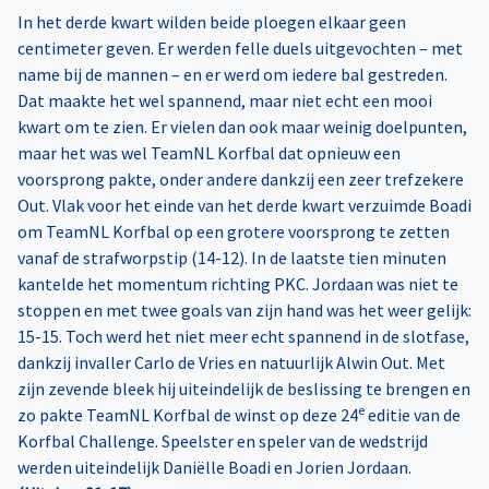
In het derde kwart wilden beide ploegen elkaar geen
centimeter geven. Er werden felle duels uitgevochten – met
name bij de mannen – en er werd om iedere bal gestreden.
Dat maakte het wel spannend, maar niet echt een mooi
kwart om te zien. Er vielen dan ook maar weinig doelpunten,
maar het was wel TeamNL Korfbal dat opnieuw een
voorsprong pakte, onder andere dankzij een zeer trefzekere
Out. Vlak voor het einde van het derde kwart verzuimde Boadi
om TeamNL Korfbal op een grotere voorsprong te zetten
vanaf de strafworpstip (14-12). In de laatste tien minuten
kantelde het momentum richting PKC. Jordaan was niet te
stoppen en met twee goals van zijn hand was het weer gelijk:
15-15. Toch werd het niet meer echt spannend in de slotfase,
dankzij invaller Carlo de Vries en natuurlijk Alwin Out. Met
zijn zevende bleek hij uiteindelijk de beslissing te brengen en
e
zo pakte TeamNL Korfbal de winst op deze 24
editie van de
Korfbal Challenge. Speelster en speler van de wedstrijd
werden uiteindelijk Daniëlle Boadi en Jorien Jordaan.