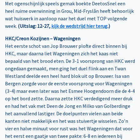
Met ogenschijnlijk speels gemak boekte DeetosSnel een
heel ruime overwinning in Grou, Mid-Fryslân heeft behoorlijk
wat huiswerk in aanloop naar het duel met TOP volgende
week.
(Uitslag: 12-27,
kijk de wedstrijd hier terug
.)
HKC/Creon Kozijnen – Wageningen
Het eerste schot van Jop Brouwer plofte direct binnen bij
HKC, maar daarna liet Wageningen zich het kaas niet
bepaald van het brood eten. De 3-1 voorsprong van HKC werd
ongedaan gemaakt, men ging het duel flink aan en Twan
Westland deelde een heel hard blok uit op Brouwer. Isa van
Bergen zorgde voor de eerste voorsprong voor Wageningen
(3-4) maar even later was het Esmee Hoogendoorn die de 4-4
op het bord zette. Daarna zette HKC verdedigend meer druk
en had het vak met Deen de Jong en Milko van Golberdinge
het aanvallend lastiger. De doelpunten vielen aan beide
kanten niet makkelijk en het was stuivertje wisselen. Zo’n
vier en halve minuut voor rust was het Wageningen dat voor
het eerst een gaatje van twee pakte: 6-8 en iedereen bij