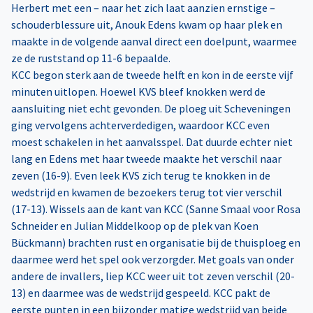
Herbert met een – naar het zich laat aanzien ernstige –
schouderblessure uit, Anouk Edens kwam op haar plek en
maakte in de volgende aanval direct een doelpunt, waarmee
ze de ruststand op 11-6 bepaalde.
KCC begon sterk aan de tweede helft en kon in de eerste vijf
minuten uitlopen. Hoewel KVS bleef knokken werd de
aansluiting niet echt gevonden. De ploeg uit Scheveningen
ging vervolgens achterverdedigen, waardoor KCC even
moest schakelen in het aanvalsspel. Dat duurde echter niet
lang en Edens met haar tweede maakte het verschil naar
zeven (16-9). Even leek KVS zich terug te knokken in de
wedstrijd en kwamen de bezoekers terug tot vier verschil
(17-13). Wissels aan de kant van KCC (Sanne Smaal voor Rosa
Schneider en Julian Middelkoop op de plek van Koen
Bückmann) brachten rust en organisatie bij de thuisploeg en
daarmee werd het spel ook verzorgder. Met goals van onder
andere de invallers, liep KCC weer uit tot zeven verschil (20-
13) en daarmee was de wedstrijd gespeeld. KCC pakt de
eerste punten in een bijzonder matige wedstrijd van beide