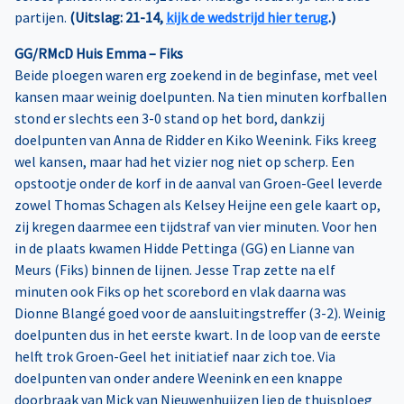
partijen.
(Uitslag: 21-14,
kijk de wedstrijd hier terug
.)
GG/RMcD Huis Emma – Fiks
Beide ploegen waren erg zoekend in de beginfase, met veel
kansen maar weinig doelpunten. Na tien minuten korfballen
stond er slechts een 3-0 stand op het bord, dankzij
doelpunten van Anna de Ridder en Kiko Weenink. Fiks kreeg
wel kansen, maar had het vizier nog niet op scherp. Een
opstootje onder de korf in de aanval van Groen-Geel leverde
zowel Thomas Schagen als Kelsey Heijne een gele kaart op,
zij kregen daarmee een tijdstraf van vier minuten. Voor hen
in de plaats kwamen Hidde Pettinga (GG) en Lianne van
Meurs (Fiks) binnen de lijnen. Jesse Trap zette na elf
minuten ook Fiks op het scorebord en vlak daarna was
Dionne Blangé goed voor de aansluitingstreffer (3-2). Weinig
doelpunten dus in het eerste kwart. In de loop van de eerste
helft trok Groen-Geel het initiatief naar zich toe. Via
doelpunten van onder andere Weenink en een knappe
doorbraak van Mick van Nieuwenhuijzen liep de thuisploeg