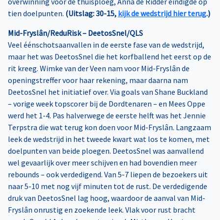
overwinning voor de thuisploeg, Anna de Ridder eindigde op
tien doelpunten.
(Uitslag: 30-15,
kijk de wedstrijd hier terug
.)
Mid-Fryslân/ReduRisk – DeetosSnel/QLS
Veel éénschotsaanvallen in de eerste fase van de wedstrijd,
maar het was DeetosSnel die het korfballend het eerst op de
rit kreeg. Wimke van der Veen nam voor Mid-Fryslân de
openingstreffer voor haar rekening, maar daarna nam
DeetosSnel het initiatief over. Via goals van Shane Buckland
– vorige week topscorer bij de Dordtenaren – en Mees Oppe
werd het 1-4. Pas halverwege de eerste helft was het Jennie
Terpstra die wat terug kon doen voor Mid-Fryslân. Langzaam
leek de wedstrijd in het tweede kwart wat los te komen, met
doelpunten van beide ploegen. DeetosSnel was aanvallend
wel gevaarlijk over meer schijven en had bovendien meer
rebounds – ook verdedigend. Van 5-7 liepen de bezoekers uit
naar 5-10 met nog vijf minuten tot de rust. De verdedigende
druk van DeetosSnel lag hoog, waardoor de aanval van Mid-
Fryslân onrustig en zoekende leek. Vlak voor rust bracht