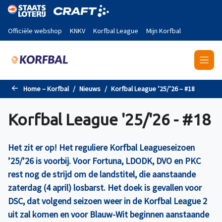
Naar de hoofdinhoud gaan
Officiële webshop
KNKV
Korfbal League
Mijn Korfbal
Home – Korfbal
Nieuws
Korfbal League ’25/’26 – #18
Korfbal League '25/'26 - #18
Het zit er op! Het reguliere Korfbal Leagueseizoen
’25/’26 is voorbij. Voor Fortuna, LDODK, DVO en PKC
rest nog de strijd om de landstitel, die aanstaande
zaterdag (4 april) losbarst. Het doek is gevallen voor
DSC, dat volgend seizoen weer in de Korfbal League 2
uit zal komen en voor Blauw-Wit beginnen aanstaande