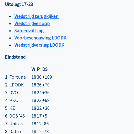
Uitslag: 17-23
Wedstrijd terugkijken
Wedstrijdverloop
Samenvatting
Voorbeschouwing LDODK
Wedstrijdverslag LDODK
Eindstand:
W
P
DS
1. Fortuna
18
30
+109
2. LDODK
18
26
+70
3. DVO
18
24
+36
4. PKC
18
23
+68
5. KZ
18
22
+30
6. DOS ’46
18
17
+5
7. Unitas
18
12
-86
8. Dalto
18
12
-78