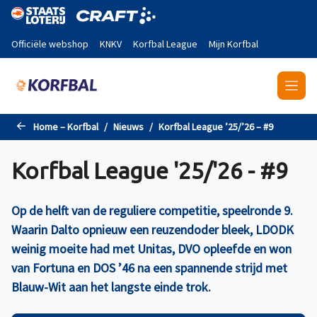
Naar de hoofdinhoud gaan
Officiële webshop
KNKV
Korfbal League
Mijn Korfbal
Home – Korfbal
Nieuws
Korfbal League ’25/’26 – #9
Korfbal League '25/'26 - #9
Op de helft van de reguliere competitie, speelronde 9.
Waarin Dalto opnieuw een reuzendoder bleek, LDODK
weinig moeite had met Unitas, DVO opleefde en won
van Fortuna en DOS ’46 na een spannende strijd met
Blauw-Wit aan het langste einde trok.