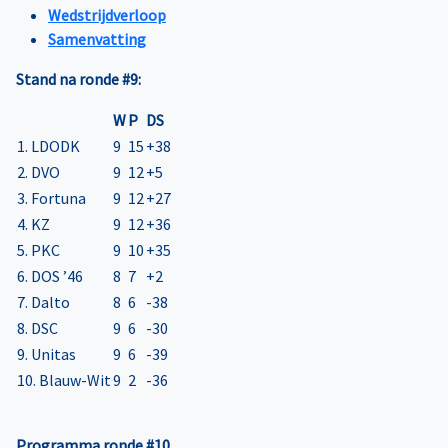
Wedstrijdverloop
Samenvatting
Stand na ronde #9:
W
P
DS
1. LDODK
9
15
+38
2. DVO
9
12
+5
3. Fortuna
9
12
+27
4. KZ
9
12
+36
5. PKC
9
10
+35
6. DOS ’46
8
7
+2
7. Dalto
8
6
-38
8. DSC
9
6
-30
9. Unitas
9
6
-39
10. Blauw-Wit
9
2
-36
Programma ronde #10