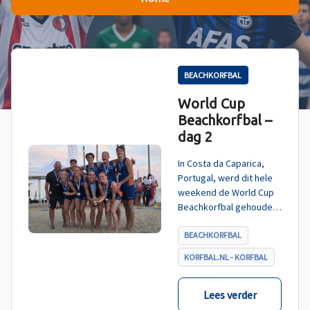
BEACHKORFBAL
World Cup
Beachkorfbal –
dag 2
In Costa da Caparica,
Portugal, werd dit hele
weekend de World Cup
Beachkorfbal gehouden.
Na een zinderende finale
tegen België, die
BEACHKORFBAL
eindigde in shoot-outs,
KORFBAL.NL - KORFBAL
was het Nederland dat
er met het goud vandoor
ging.
Lees verder