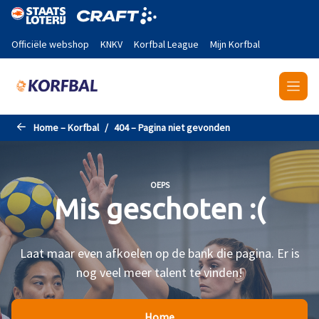
Naar de hoofdinhoud gaan
Officiële webshop
KNKV
Korfbal League
Mijn Korfbal
Home – Korfbal
404 – Pagina niet gevonden
OEPS
Mis geschoten :(
Laat maar even afkoelen op de bank die pagina. Er is
nog veel meer talent te vinden!
Home