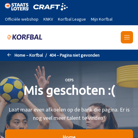
Naar de hoofdinhoud gaan
Officiële webshop
KNKV
Korfbal League
Mijn Korfbal
Home – Korfbal
404 – Pagina niet gevonden
OEPS
Mis geschoten :(
Laat maar even afkoelen op de bank die pagina. Er is
nog veel meer talent te vinden!
Home