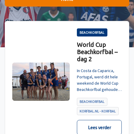
BEACHKORFBAL
World Cup
Beachkorfbal –
dag 2
In Costa da Caparica,
Portugal, werd dit hele
weekend de World Cup
Beachkorfbal gehouden.
Na een zinderende finale
tegen België, die
BEACHKORFBAL
eindigde in shoot-outs,
KORFBAL.NL - KORFBAL
was het Nederland dat
er met het goud vandoor
ging.
Lees verder