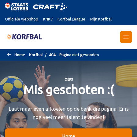
Naar de hoofdinhoud gaan
Officiële webshop
KNKV
Korfbal League
Mijn Korfbal
Home – Korfbal
404 – Pagina niet gevonden
OEPS
Mis geschoten :(
Laat maar even afkoelen op de bank die pagina. Er is
nog veel meer talent te vinden!
Home