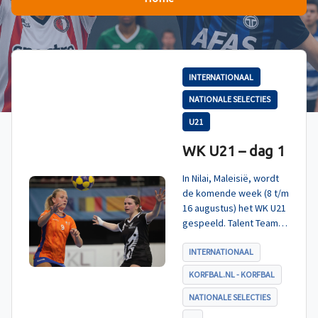
INTERNATIONAAL
NATIONALE SELECTIES
U21
WK U21 – dag 1
In Nilai, Maleisië, wordt
de komende week (8 t/m
16 augustus) het WK U21
gespeeld. Talent TeamNL
Korfbal is ingedeeld in
poule A, met Nieuw-
INTERNATIONAAL
Zeeland, Hong Kong
KORFBAL.NL - KORFBAL
China en India. De eerste
wedstrijd, tegen Nieuw-
NATIONALE SELECTIES
Zeeland U21, werd zoals