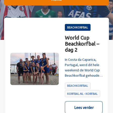
BEACHKORFBAL
World Cup
Beachkorfbal –
dag 2
In Costa da Caparica,
Portugal, werd dit hele
weekend de World Cup
Beachkorfbal gehouden.
Na een zinderende finale
tegen België, die
BEACHKORFBAL
eindigde in shoot-outs,
KORFBAL.NL - KORFBAL
was het Nederland dat
er met het goud vandoor
ging.
Lees verder