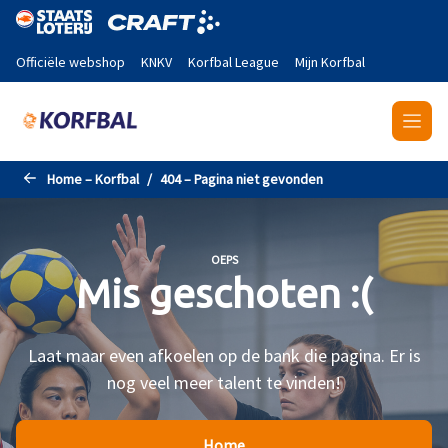
Naar de hoofdinhoud gaan
Officiële webshop
KNKV
Korfbal League
Mijn Korfbal
Home – Korfbal
404 – Pagina niet gevonden
OEPS
Mis geschoten :(
Laat maar even afkoelen op de bank die pagina. Er is
nog veel meer talent te vinden!
Home