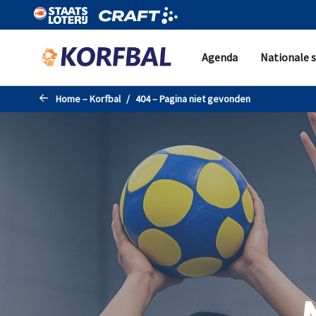
Naar de hoofdinhoud gaan
Agenda
Nationale s
Home – Korfbal
404 – Pagina niet gevonden