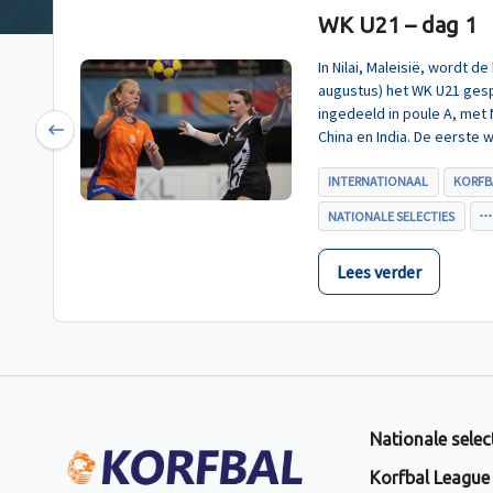
WK U21 – dag 1
In Nilai, Maleisië, wordt 
augustus) het WK U21 gesp
ingedeeld in poule A, met
China en India. De eerste 
Previous
U21, werd zoals verwacht 
INTERNATIONAAL
KORFB
NATIONALE SELECTIES
Lees verder
Nationale selec
Korfbal League