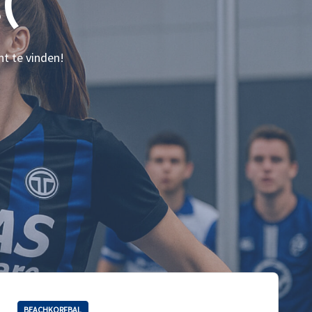
(
nt te vinden!
BEACHKORFBAL