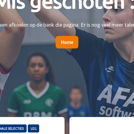
Mis geschoten :
en afkoelen op de bank die pagina. Er is nog veel meer tale
Home
NALE SELECTIES
U21