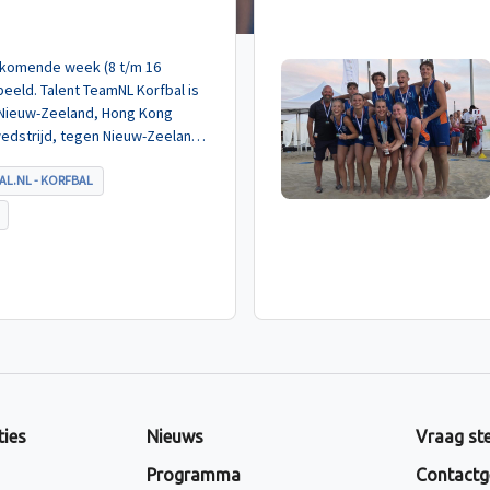
de komende week (8 t/m 16
eeld. Talent TeamNL Korfbal is
 Nieuw-Zeeland, Hong Kong
wedstrijd, tegen Nieuw-Zeeland
met ruime cijfers gewonnen.
AL.NL - KORFBAL
ties
Nieuws
Vraag ste
Programma
Contactg