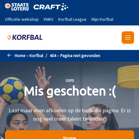
Naar de hoofdinhoud gaan
Officiële webshop
KNKV
Korfbal League
Mijn Korfbal
Home – Korfbal
404 – Pagina niet gevonden
OEPS
Mis geschoten :(
Laat maar even afkoelen op de bank die pagina. Er is
nog veel meer talent te vinden!
Home