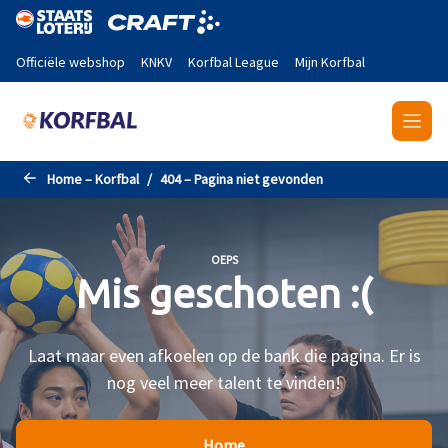
Naar de hoofdinhoud gaan
Officiële webshop
KNKV
Korfbal League
Mijn Korfbal
Home – Korfbal
404 – Pagina niet gevonden
OEPS
Mis geschoten :(
Laat maar even afkoelen op de bank die pagina. Er is
nog veel meer talent te vinden!
Home