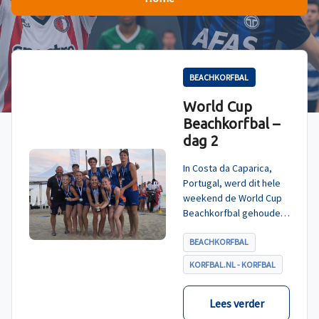
BEACHKORFBAL
World Cup
Beachkorfbal –
dag 2
In Costa da Caparica,
Portugal, werd dit hele
weekend de World Cup
Beachkorfbal gehouden.
Na een zinderende finale
tegen België, die
BEACHKORFBAL
eindigde in shoot-outs,
KORFBAL.NL - KORFBAL
was het Nederland dat
er met het goud vandoor
ging.
Lees verder