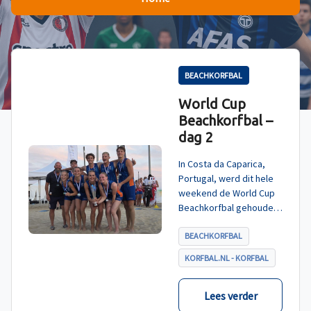
BEACHKORFBAL
World Cup
Beachkorfbal –
dag 2
In Costa da Caparica,
Portugal, werd dit hele
weekend de World Cup
Beachkorfbal gehouden.
Na een zinderende finale
tegen België, die
BEACHKORFBAL
eindigde in shoot-outs,
KORFBAL.NL - KORFBAL
was het Nederland dat
er met het goud vandoor
ging.
Lees verder