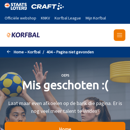
Naar de hoofdinhoud gaan
Officiële webshop
KNKV
Korfbal League
Mijn Korfbal
Home – Korfbal
404 – Pagina niet gevonden
OEPS
Mis geschoten :(
Laat maar even afkoelen op de bank die pagina. Er is
nog veel meer talent te vinden!
Home