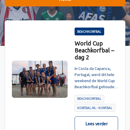
BEACHKORFBAL
World Cup
Beachkorfbal –
dag 2
In Costa da Caparica,
Portugal, werd dit hele
weekend de World Cup
Beachkorfbal gehouden.
Na een zinderende finale
tegen België, die
BEACHKORFBAL
eindigde in shoot-outs,
KORFBAL.NL - KORFBAL
was het Nederland dat
er met het goud vandoor
ging.
Lees verder