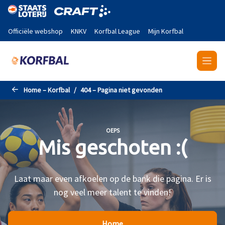
Naar de hoofdinhoud gaan
Officiële webshop
KNKV
Korfbal League
Mijn Korfbal
Home – Korfbal
404 – Pagina niet gevonden
OEPS
Mis geschoten :(
Laat maar even afkoelen op de bank die pagina. Er is
nog veel meer talent te vinden!
Home