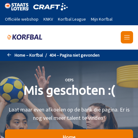
Naar de hoofdinhoud gaan
Officiële webshop
KNKV
Korfbal League
Mijn Korfbal
Home – Korfbal
404 – Pagina niet gevonden
OEPS
Mis geschoten :(
Laat maar even afkoelen op de bank die pagina. Er is
nog veel meer talent te vinden!
Home