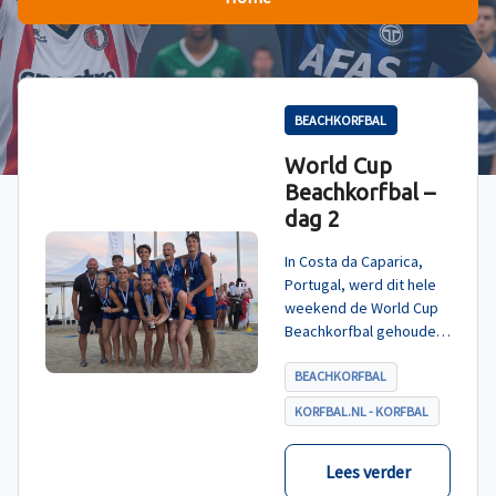
BEACHKORFBAL
World Cup
Beachkorfbal –
dag 2
In Costa da Caparica,
Portugal, werd dit hele
weekend de World Cup
Beachkorfbal gehouden.
Na een zinderende finale
tegen België, die
BEACHKORFBAL
eindigde in shoot-outs,
KORFBAL.NL - KORFBAL
was het Nederland dat
er met het goud vandoor
ging.
Lees verder