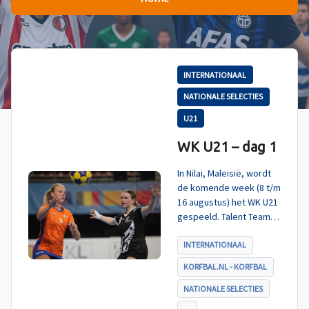
INTERNATIONAAL
NATIONALE SELECTIES
U21
WK U21 – dag 1
In Nilai, Maleisië, wordt
de komende week (8 t/m
16 augustus) het WK U21
gespeeld. Talent TeamNL
Korfbal is ingedeeld in
poule A, met Nieuw-
INTERNATIONAAL
Zeeland, Hong Kong
KORFBAL.NL - KORFBAL
China en India. De eerste
wedstrijd, tegen Nieuw-
NATIONALE SELECTIES
Zeeland U21, werd zoals