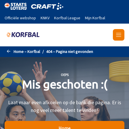
Naar de hoofdinhoud gaan
Officiële webshop
KNKV
Korfbal League
Mijn Korfbal
Home – Korfbal
404 – Pagina niet gevonden
OEPS
Mis geschoten :(
Laat maar even afkoelen op de bank die pagina. Er is
nog veel meer talent te vinden!
Home