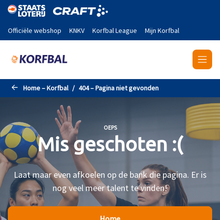
Naar de hoofdinhoud gaan
Officiële webshop
KNKV
Korfbal League
Mijn Korfbal
Home – Korfbal
404 – Pagina niet gevonden
OEPS
Mis geschoten :(
Laat maar even afkoelen op de bank die pagina. Er is
nog veel meer talent te vinden!
Home