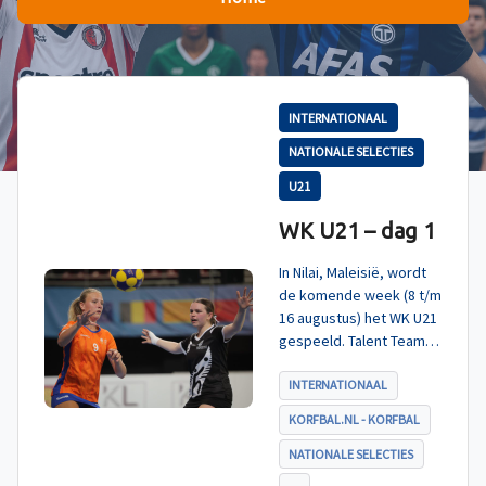
INTERNATIONAAL
NATIONALE SELECTIES
U21
WK U21 – dag 1
In Nilai, Maleisië, wordt
de komende week (8 t/m
16 augustus) het WK U21
gespeeld. Talent TeamNL
Korfbal is ingedeeld in
poule A, met Nieuw-
INTERNATIONAAL
Zeeland, Hong Kong
KORFBAL.NL - KORFBAL
China en India. De eerste
wedstrijd, tegen Nieuw-
NATIONALE SELECTIES
Zeeland U21, werd zoals