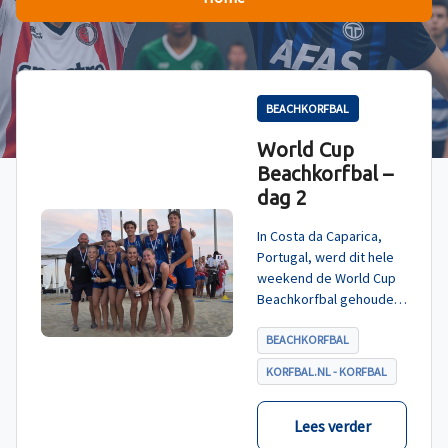
BEACHKORFBAL
World Cup
Beachkorfbal –
dag 2
In Costa da Caparica,
Portugal, werd dit hele
weekend de World Cup
Beachkorfbal gehouden.
Na een zinderende finale
tegen België, die
BEACHKORFBAL
eindigde in shoot-outs,
KORFBAL.NL - KORFBAL
was het Nederland dat
er met het goud vandoor
ging.
Lees verder