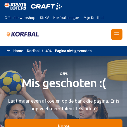
Naar de hoofdinhoud gaan
Officiële webshop
KNKV
Korfbal League
Mijn Korfbal
Home – Korfbal
404 – Pagina niet gevonden
OEPS
Mis geschoten :(
Laat maar even afkoelen op de bank die pagina. Er is
nog veel meer talent te vinden!
Home