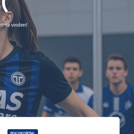
(
nt te vinden!
BEACHKORFBAL