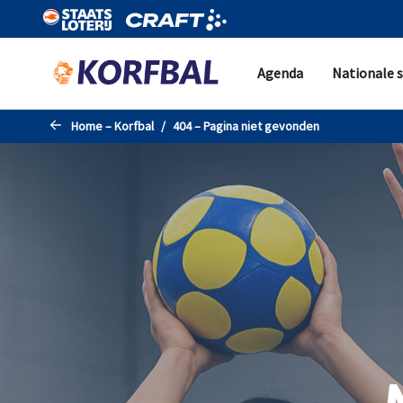
Naar de hoofdinhoud gaan
Agenda
Nationale s
Home – Korfbal
404 – Pagina niet gevonden