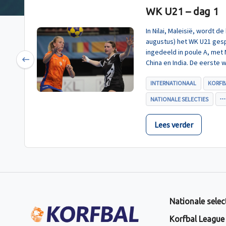
WK U21 – dag 1
In Nilai, Maleisië, wordt 
augustus) het WK U21 gesp
ingedeeld in poule A, met
China en India. De eerste 
Previous
U21, werd zoals verwacht 
INTERNATIONAAL
KORFB
NATIONALE SELECTIES
Lees verder
Nationale selec
Korfbal League