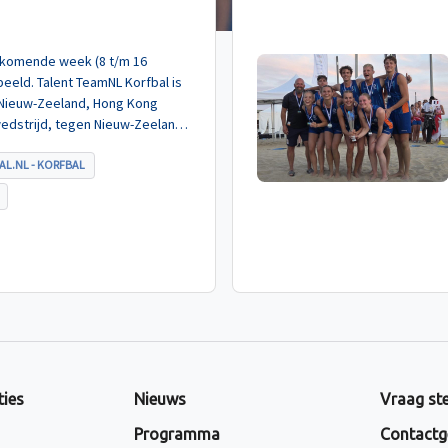
de komende week (8 t/m 16
eeld. Talent TeamNL Korfbal is
 Nieuw-Zeeland, Hong Kong
wedstrijd, tegen Nieuw-Zeeland
met ruime cijfers gewonnen.
AL.NL - KORFBAL
ties
Nieuws
Vraag ste
Programma
Contactg