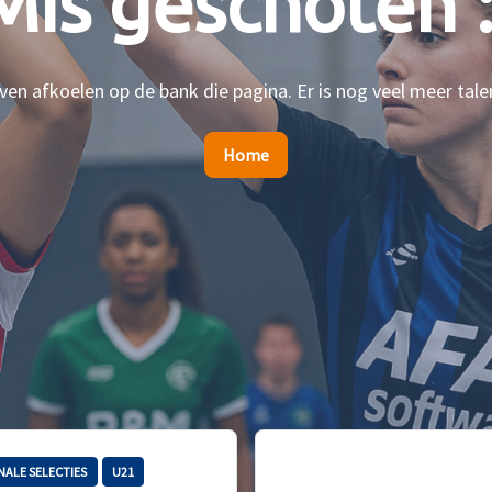
Mis geschoten :
en afkoelen op de bank die pagina. Er is nog veel meer tale
Home
NALE SELECTIES
U21