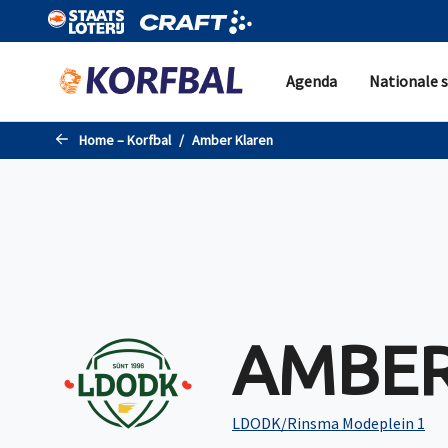
Naar de hoofdinhoud gaan
Agenda
Nationale s
Home – Korfbal
Amber Klaren
AMBER
LDODK/Rinsma Modeplein 1