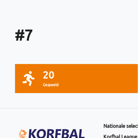
#
7
20
Gespeeld
Nationale selec
Korfbal League