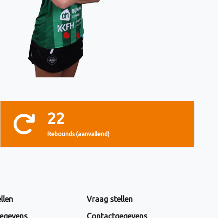
22
Rebounds (aanvallend)
llen
Vraag stellen
egevens
Contactgegevens