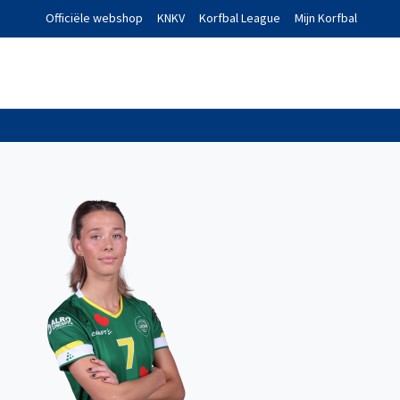
Officiële webshop
KNKV
Korfbal League
Mijn Korfbal