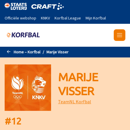
Naar de hoofdinhoud gaan
Officiële webshop
KNKV
Korfbal League
Mijn Korfbal
Home – Korfbal
Marije Visser
MARIJE
VISSER
TeamNL Korfbal
#
12