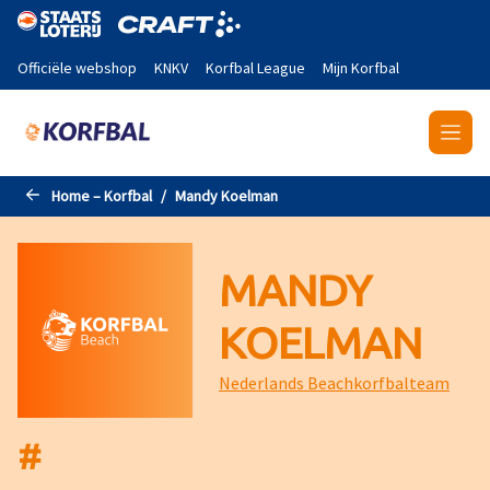
Naar de hoofdinhoud gaan
Officiële webshop
KNKV
Korfbal League
Mijn Korfbal
Home – Korfbal
Mandy Koelman
MANDY
KOELMAN
Nederlands Beachkorfbalteam
#