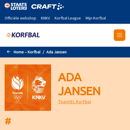
Naar de hoofdinhoud gaan
Officiële webshop
KNKV
Korfbal League
Mijn Korfbal
Home – Korfbal
Ada Jansen
ADA
JANSEN
TeamNL Korfbal
#