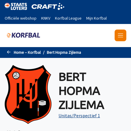
Naar de hoofdinhoud gaan
Officiële webshop
KNKV
Korfbal League
Mijn Korfbal
Home – Korfbal
Bert Hopma Zijlema
BERT
HOPMA
ZIJLEMA
Unitas/Perspectief 1