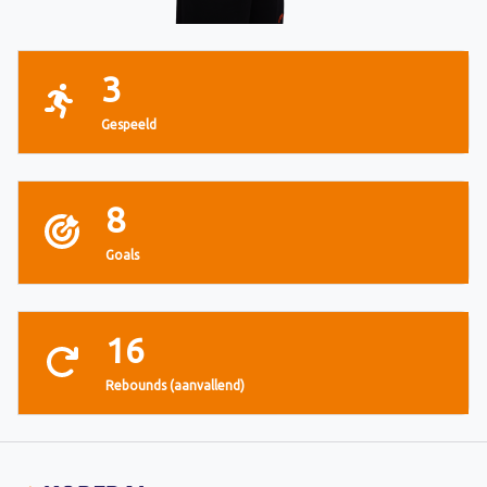
3
Gespeeld
8
Goals
16
Rebounds (aanvallend)