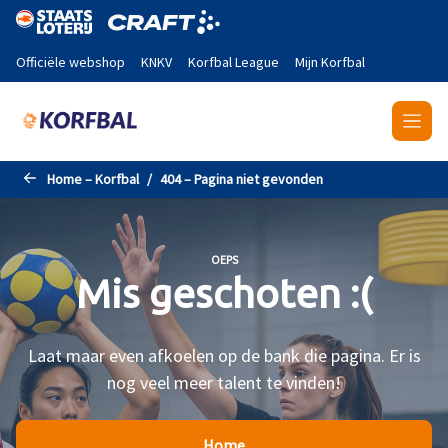
Naar de hoofdinhoud gaan
Officiële webshop
KNKV
Korfbal League
Mijn Korfbal
Home – Korfbal
404 – Pagina niet gevonden
OEPS
Mis geschoten :(
Laat maar even afkoelen op de bank die pagina. Er is
nog veel meer talent te vinden!
Home