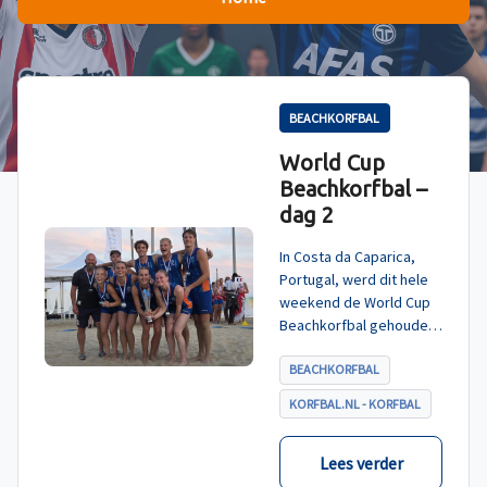
BEACHKORFBAL
World Cup
Beachkorfbal –
dag 2
In Costa da Caparica,
Portugal, werd dit hele
weekend de World Cup
Beachkorfbal gehouden.
Na een zinderende finale
tegen België, die
BEACHKORFBAL
eindigde in shoot-outs,
KORFBAL.NL - KORFBAL
was het Nederland dat
er met het goud vandoor
ging.
Lees verder