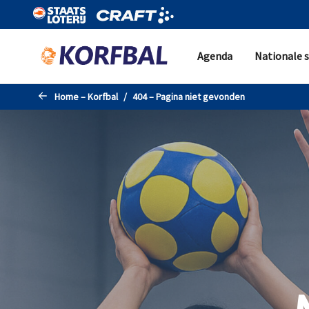
Naar de hoofdinhoud gaan
Agenda
Nationale s
Home – Korfbal
404 – Pagina niet gevonden