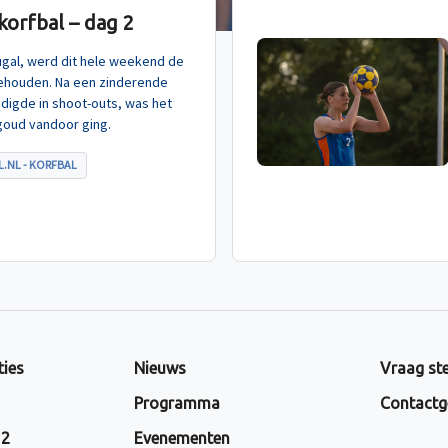
orfbal – dag 2
tugal, werd dit hele weekend de
ehouden. Na een zinderende
indigde in shoot-outs, was het
goud vandoor ging.
.NL - KORFBAL
ties
Nieuws
Vraag ste
Programma
Contactg
 2
Evenementen