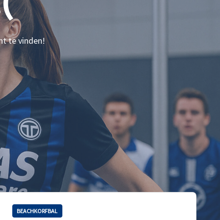
(
nt te vinden!
BEACHKORFBAL