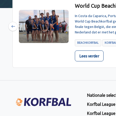
World Cup Beachk
In Costa da Caparica, Por
World Cup Beachkorfbal g
finale tegen België, die e
Previous
Nederland dat er met het 
BEACHKORFBAL
KORFBAL
Lees verder
Nationale selec
Korfbal League
Korfbal League