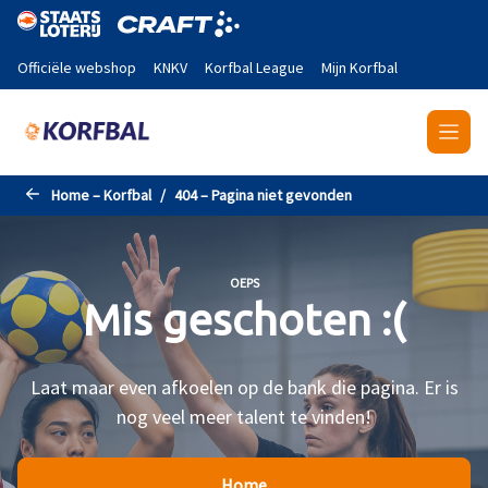
Naar de hoofdinhoud gaan
Officiële webshop
KNKV
Korfbal League
Mijn Korfbal
Home – Korfbal
404 – Pagina niet gevonden
OEPS
Mis geschoten :(
Laat maar even afkoelen op de bank die pagina. Er is
nog veel meer talent te vinden!
Home