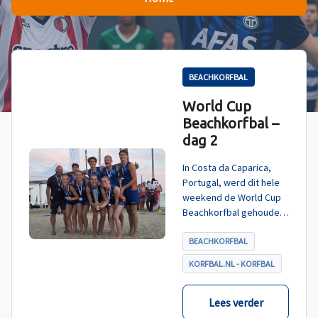
BEACHKORFBAL
World Cup
Beachkorfbal –
dag 2
In Costa da Caparica,
Portugal, werd dit hele
weekend de World Cup
Beachkorfbal gehouden.
Na een zinderende finale
tegen België, die
BEACHKORFBAL
eindigde in shoot-outs,
KORFBAL.NL - KORFBAL
was het Nederland dat
er met het goud vandoor
ging.
Lees verder