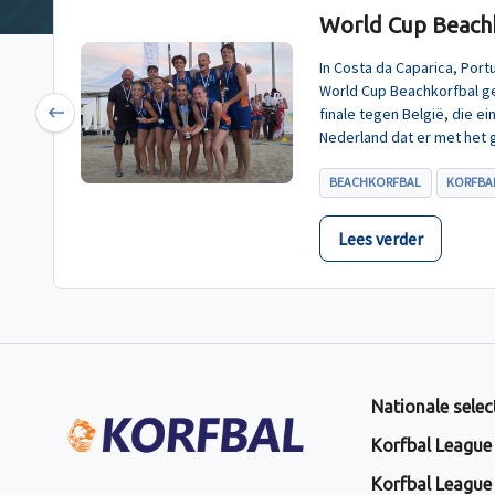
World Cup Beachk
In Costa da Caparica, Por
World Cup Beachkorfbal g
finale tegen België, die e
Previous
Nederland dat er met het 
BEACHKORFBAL
KORFBAL
Lees verder
Nationale selec
Korfbal League
Korfbal League