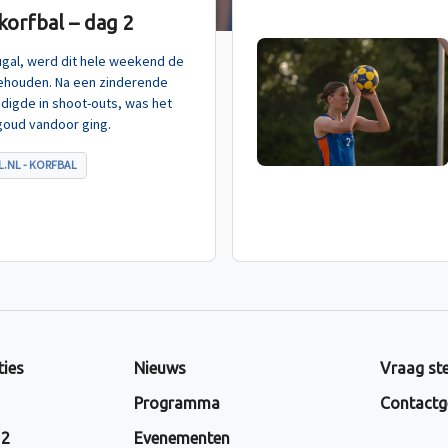
orfbal – dag 2
tugal, werd dit hele weekend de
ehouden. Na een zinderende
indigde in shoot-outs, was het
goud vandoor ging.
.NL - KORFBAL
ties
Nieuws
Vraag ste
Programma
Contactg
 2
Evenementen