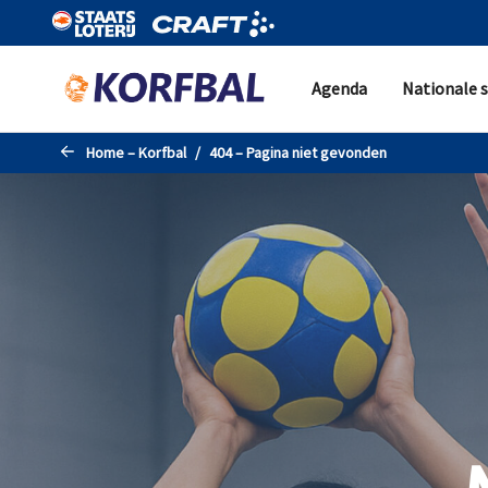
Naar de hoofdinhoud gaan
Agenda
Nationale s
Home – Korfbal
404 – Pagina niet gevonden