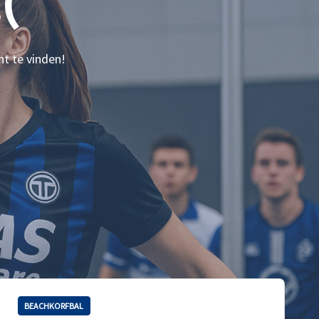
(
nt te vinden!
BEACHKORFBAL