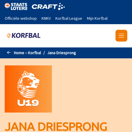
Naar de hoofdinhoud gaan
Officiële webshop
KNKV
Korfbal League
Mijn Korfbal
Home – Korfbal
Jana Driesprong
JANA DRIESPRONG