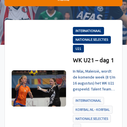
INTERNATIONAAL
NATIONALE SELECTIES
U21
WK U21 – dag 1
In Nilai, Maleisië, wordt
de komende week (8 t/m
16 augustus) het WK U21
gespeeld. Talent TeamNL
Korfbal is ingedeeld in
poule A, met Nieuw-
INTERNATIONAAL
Zeeland, Hong Kong
KORFBAL.NL - KORFBAL
China en India. De eerste
wedstrijd, tegen Nieuw-
NATIONALE SELECTIES
Zeeland U21, werd zoals