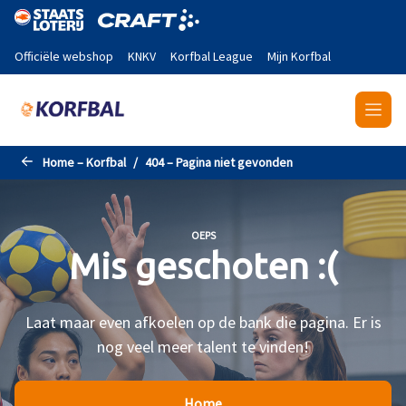
Naar de hoofdinhoud gaan
Officiële webshop
KNKV
Korfbal League
Mijn Korfbal
Home – Korfbal
404 – Pagina niet gevonden
OEPS
Mis geschoten :(
Laat maar even afkoelen op de bank die pagina. Er is
nog veel meer talent te vinden!
Home