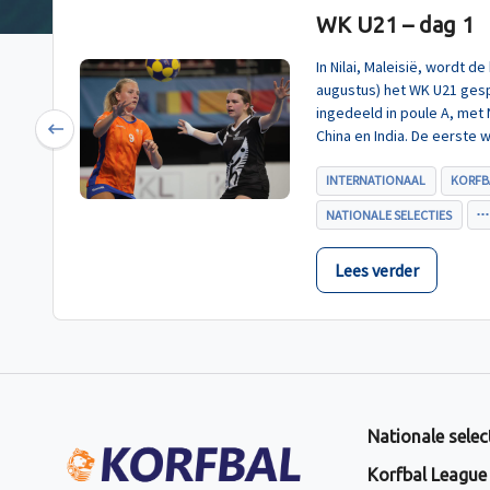
WK U21 – dag 1
In Nilai, Maleisië, wordt 
augustus) het WK U21 gesp
ingedeeld in poule A, met
China en India. De eerste 
Previous
U21, werd zoals verwacht 
INTERNATIONAAL
KORFB
NATIONALE SELECTIES
Lees verder
Nationale selec
Korfbal League