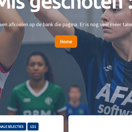
Mis geschoten :
en afkoelen op de bank die pagina. Er is nog veel meer tale
Home
NALE SELECTIES
U21