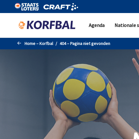
Naar de hoofdinhoud gaan
Agenda
Nationale s
Home – Korfbal
404 – Pagina niet gevonden