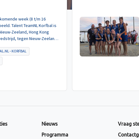
de komende week (8 t/m 16
eeld. Talent TeamNL Korfbal is
 Nieuw-Zeeland, Hong Kong
wedstrijd, tegen Nieuw-Zeeland
met ruime cijfers gewonnen.
AL.NL - KORFBAL
ties
Nieuws
Vraag ste
Programma
Contactg