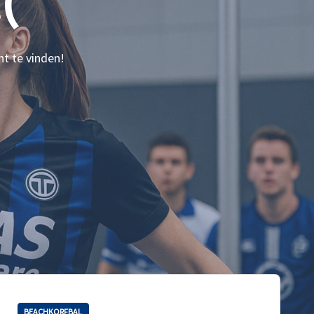
(
nt te vinden!
BEACHKORFBAL