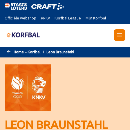
Naar de hoofdinhoud gaan
Officiële webshop
KNKV
Korfbal League
Mijn Korfbal
Home – Korfbal
Leon Braunstahl
LEON BRAUNSTAHL