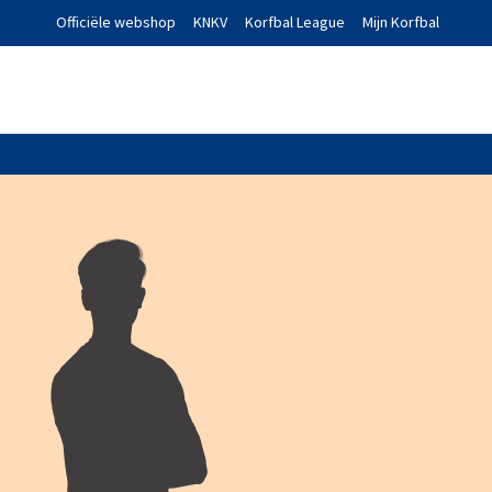
Officiële webshop
KNKV
Korfbal League
Mijn Korfbal