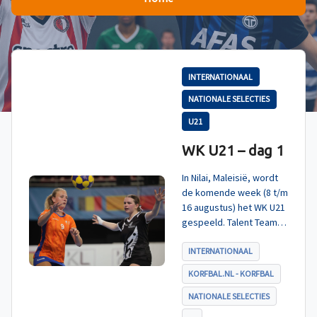
INTERNATIONAAL
NATIONALE SELECTIES
U21
WK U21 – dag 1
In Nilai, Maleisië, wordt
de komende week (8 t/m
16 augustus) het WK U21
gespeeld. Talent TeamNL
Korfbal is ingedeeld in
poule A, met Nieuw-
INTERNATIONAAL
Zeeland, Hong Kong
KORFBAL.NL - KORFBAL
China en India. De eerste
wedstrijd, tegen Nieuw-
NATIONALE SELECTIES
Zeeland U21, werd zoals