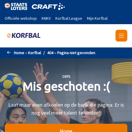
Naar de hoofdinhoud gaan
Officiële webshop
KNKV
Korfbal League
Mijn Korfbal
Home – Korfbal
404 – Pagina niet gevonden
OEPS
Mis geschoten :(
Laat maar even afkoelen op de bank die pagina. Er is
nog veel meer talent te vinden!
Home