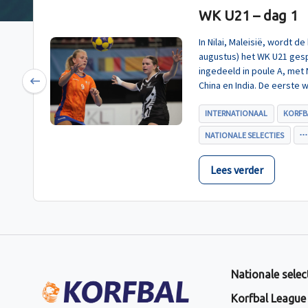
WK U21 – dag 1
In Nilai, Maleisië, wordt 
augustus) het WK U21 gesp
ingedeeld in poule A, met
China en India. De eerste 
Previous
U21, werd zoals verwacht 
INTERNATIONAAL
KORFB
NATIONALE SELECTIES
Lees verder
Nationale selec
Korfbal League