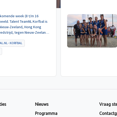
de komende week (8 t/m 16
eeld. Talent TeamNL Korfbal is
 Nieuw-Zeeland, Hong Kong
wedstrijd, tegen Nieuw-Zeeland
met ruime cijfers gewonnen.
AL.NL - KORFBAL
ties
Nieuws
Vraag ste
Programma
Contactg