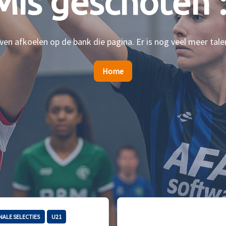
Mis geschoten :
en afkoelen op de bank die pagina. Er is nog veel meer tale
Home
NALE SELECTIES
U21