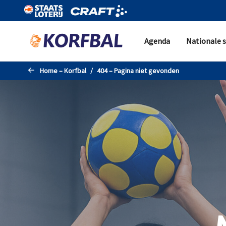
Naar de hoofdinhoud gaan
Agenda
Nationale s
Home – Korfbal
404 – Pagina niet gevonden