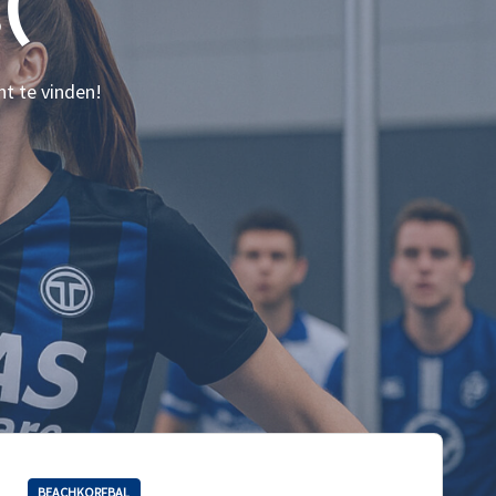
(
nt te vinden!
BEACHKORFBAL