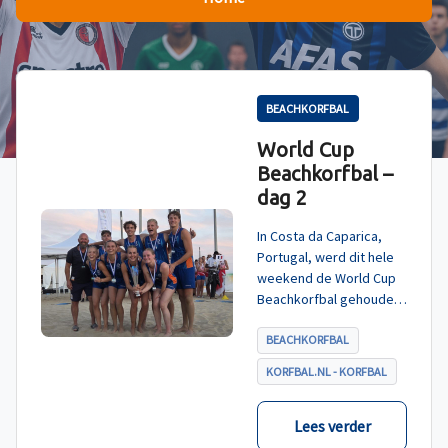
BEACHKORFBAL
World Cup
Beachkorfbal –
dag 2
In Costa da Caparica,
Portugal, werd dit hele
weekend de World Cup
Beachkorfbal gehouden.
Na een zinderende finale
tegen België, die
BEACHKORFBAL
eindigde in shoot-outs,
KORFBAL.NL - KORFBAL
was het Nederland dat
er met het goud vandoor
ging.
Lees verder