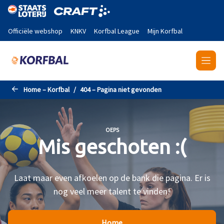
Naar de hoofdinhoud gaan
Officiële webshop
KNKV
Korfbal League
Mijn Korfbal
Home – Korfbal
404 – Pagina niet gevonden
OEPS
Mis geschoten :(
Laat maar even afkoelen op de bank die pagina. Er is
nog veel meer talent te vinden!
Home