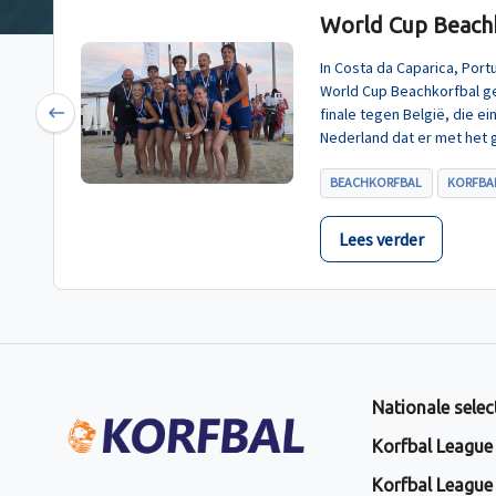
World Cup Beachk
In Costa da Caparica, Por
World Cup Beachkorfbal g
finale tegen België, die e
Previous
Nederland dat er met het 
BEACHKORFBAL
KORFBAL
Lees verder
Nationale selec
Korfbal League
Korfbal League