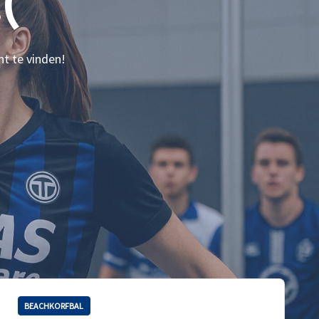
(
nt te vinden!
BEACHKORFBAL