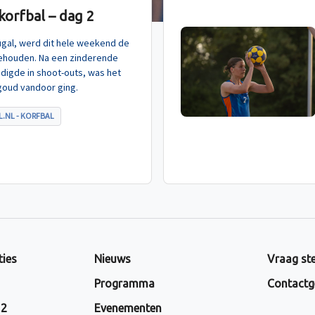
orfbal – dag 2
tugal, werd dit hele weekend de
ehouden. Na een zinderende
indigde in shoot-outs, was het
goud vandoor ging.
.NL - KORFBAL
ties
Nieuws
Vraag ste
Programma
Contactg
 2
Evenementen