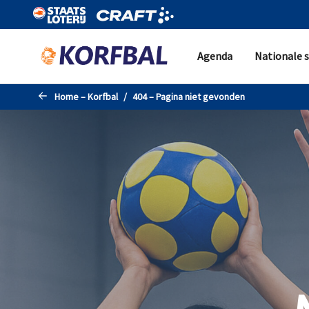
Naar de hoofdinhoud gaan
Agenda
Nationale s
Home – Korfbal
404 – Pagina niet gevonden